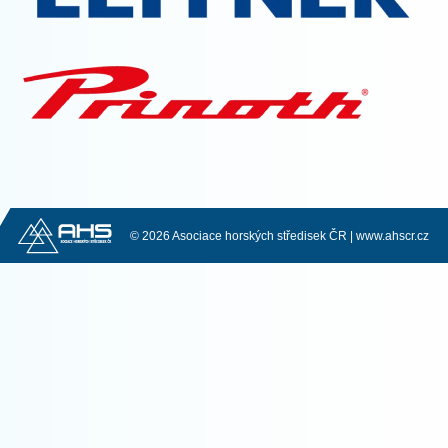
© 2026 Asociace horských středisek ČR |
www.ahscr.cz