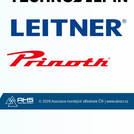
© 2026 Asociace horských středisek ČR |
www.ahscr.cz