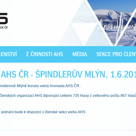
Špindlerově Mlýně konala valná hromada AHS ČR .
 členských organizací AHS diponující celkem 735 hlasy z celkového počtu 867 hla
z jednání bude k dispozici v členské sekci webu AHS.