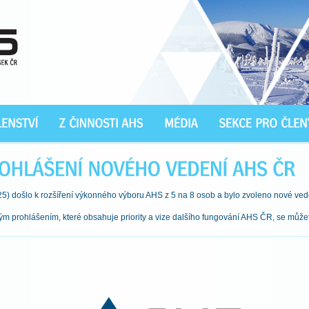
) došlo k rozšíření výkonného výboru AHS z 5 na 8 osob a bylo zvoleno nové ved
m prohlášením, které obsahuje priority a vize dalšího fungování AHS ČR, se může