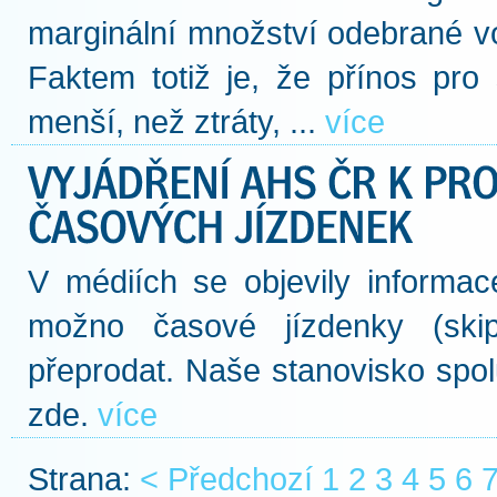
marginální množství odebrané v
Faktem totiž je, že přínos pro
menší, než ztráty, ...
více
V médiích se objevily informac
možno časové jízdenky (ski
přeprodat. Naše stanovisko spolu
zde.
více
Strana:
< Předchozí
1
2
3
4
5
6