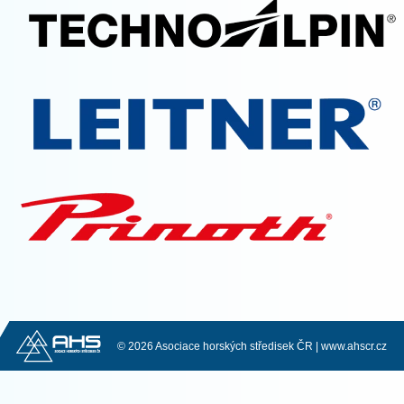
© 2026 Asociace horských středisek ČR |
www.ahscr.cz