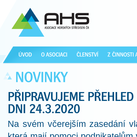
Na svém včerejším zasedání vlá
která mají pomoci podnikatelům 