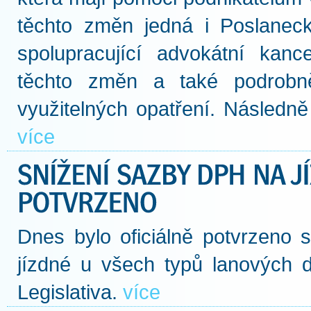
těchto změn jedná i Poslane
spolupracující advokátní kan
těchto změn a také podrobně
využitelných opatření. Následn
více
Dnes bylo oficiálně potvrzen
jízdné u všech typů lanových d
Legislativa.
více