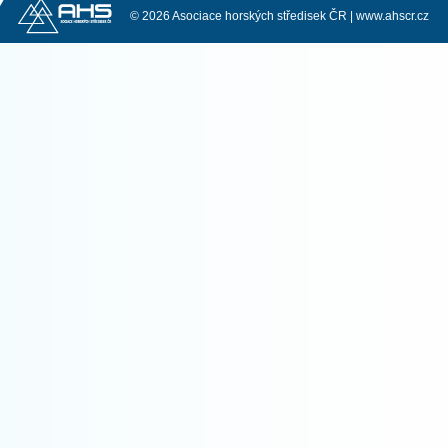
© 2026 Asociace horských středisek ČR |
www.ahscr.cz