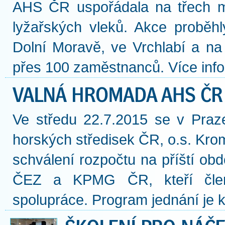
AHS ČR uspořádala na třech mí
lyžařských vleků. Akce proběh
Dolní Moravě, ve Vrchlabí a na
přes 100 zaměstnanců. Více infor
Ve středu 22.7.2015 se v Praz
horských středisek ČR, o.s. Kro
schválení rozpočtu na příští obd
ČEZ a KPMG ČR, kteří členy
spolupráce. Program jednání je k