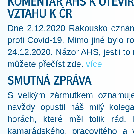
Dne 2.12.2020 Rakousko oznámil
proti Covid-19. Mimo jiné bylo r
24.12.2020. Názor AHS, jestli t
můžete přečíst zde.
více
S velkým zármutkem oznamuje
navždy opustil náš milý koleg
horách, které měl tolik rád.
kamarádského, pracovitého a 