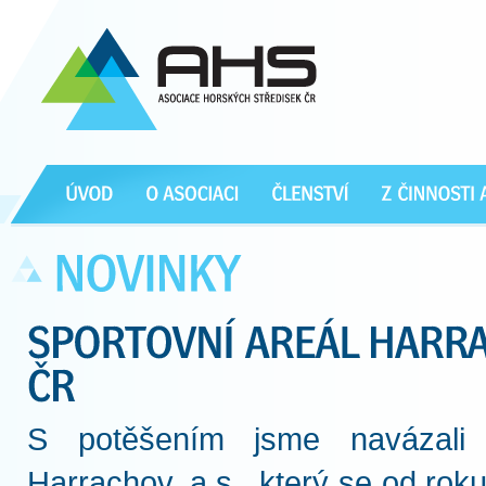
S potěšením jsme navázali 
Harrachov, a.s., který se od ro