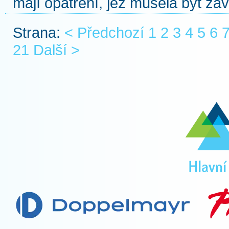
mají opatření, jež musela být zav
Strana:
< Předchozí
1
2
3
4
5
6
21
Další >